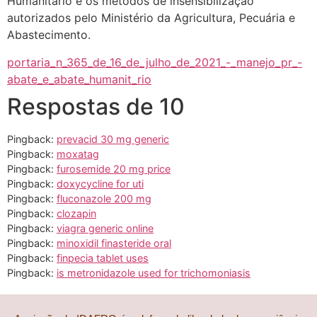
Humanitário e os métodos de insensibilização
autorizados pelo Ministério da Agricultura, Pecuária e
Abastecimento.
portaria_n_365_de_16_de_julho_de_2021_-_manejo_pr_-
abate_e_abate_humanit_rio
Respostas de 10
Pingback:
prevacid 30 mg generic
Pingback:
moxatag
Pingback:
furosemide 20 mg price
Pingback:
doxycycline for uti
Pingback:
fluconazole 200 mg
Pingback:
clozapin
Pingback:
viagra generic online
Pingback:
minoxidil finasteride oral
Pingback:
finpecia tablet uses
Pingback:
is metronidazole used for trichomoniasis